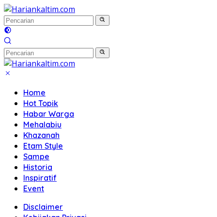
Langsung
ke
konten
Home
Hot Topik
Habar Warga
Mehalabiu
Khazanah
Etam Style
Sampe
Historia
Inspiratif
Event
Disclaimer