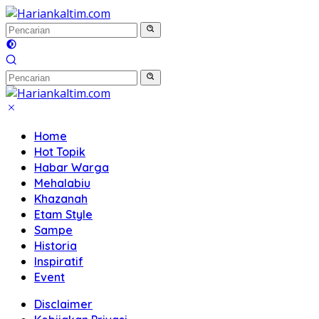
Langsung
ke
konten
Home
Hot Topik
Habar Warga
Mehalabiu
Khazanah
Etam Style
Sampe
Historia
Inspiratif
Event
Disclaimer