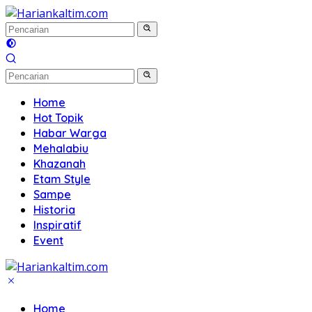
Langsung
ke
konten
Home
Hot Topik
Habar Warga
Mehalabiu
Khazanah
Etam Style
Sampe
Historia
Inspiratif
Event
Home