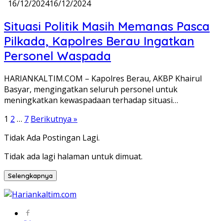
16/12/2024
16/12/2024
Situasi Politik Masih Memanas Pasca
Pilkada, Kapolres Berau Ingatkan
Personel Waspada
HARIANKALTIM.COM – Kapolres Berau, AKBP Khairul
Basyar, mengingatkan seluruh personel untuk
meningkatkan kewaspadaan terhadap situasi…
Paginasi
1
2
…
7
Berikutnya »
pos
Tidak Ada Postingan Lagi.
Tidak ada lagi halaman untuk dimuat.
Selengkapnya