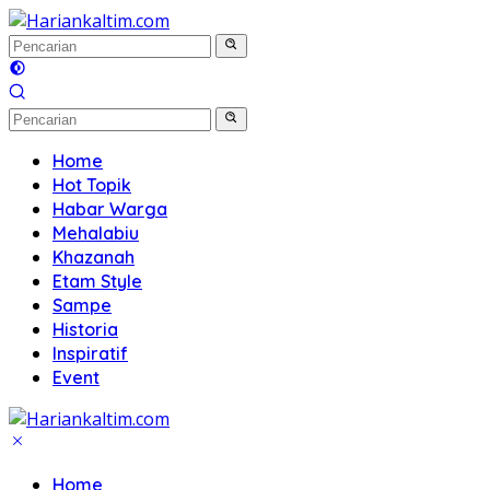
Langsung
ke
konten
Home
Hot Topik
Habar Warga
Mehalabiu
Khazanah
Etam Style
Sampe
Historia
Inspiratif
Event
Home