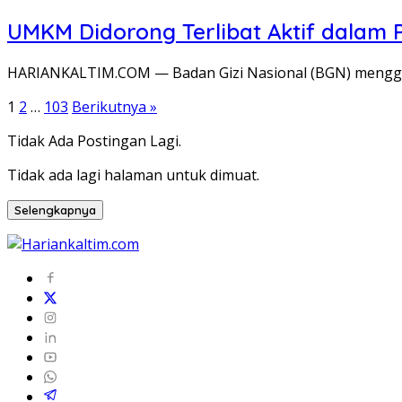
UMKM Didorong Terlibat Aktif dalam 
HARIANKALTIM.COM — Badan Gizi Nasional (BGN) mengga
Paginasi
1
2
…
103
Berikutnya »
pos
Tidak Ada Postingan Lagi.
Tidak ada lagi halaman untuk dimuat.
Selengkapnya