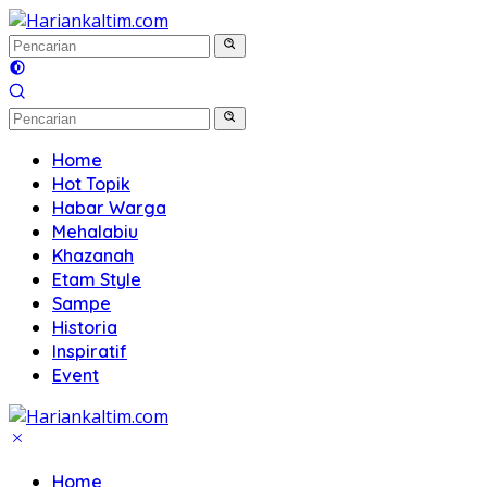
Langsung
ke
konten
Home
Hot Topik
Habar Warga
Mehalabiu
Khazanah
Etam Style
Sampe
Historia
Inspiratif
Event
Home