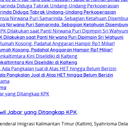
arinda Diduga Tabrak Undang-Undang Perkoperasian
ia Nirwana Puri Samarinda, Sebagian Ketahuan Disembunyi
Dilakukan saat Panti Nirwana Puri Dipimpin Sri Wahyuni
umah Kosong, Padahal Anggaran Hampir Rp1 Miliar!
altimtara Kini Diselidiki di Kalteng
Ada Pangkalan Jual di Atas HET hingga Belum Berizin
ama
nwil Jabar yang Ditangkap KPK
deral Imigrasi Kalimantan Timur (Kaltim), Syahrioma Dela