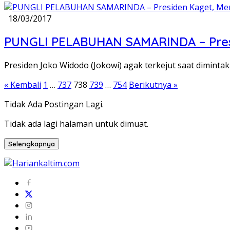
18/03/2017
PUNGLI PELABUHAN SAMARINDA – Pres
Presiden Joko Widodo (Jokowi) agak terkejut saat dimi
Paginasi
« Kembali
1
…
737
738
739
…
754
Berikutnya »
pos
Tidak Ada Postingan Lagi.
Tidak ada lagi halaman untuk dimuat.
Selengkapnya