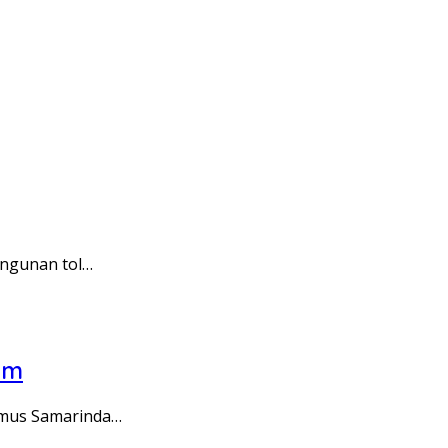
angunan tol…
am
umus Samarinda…