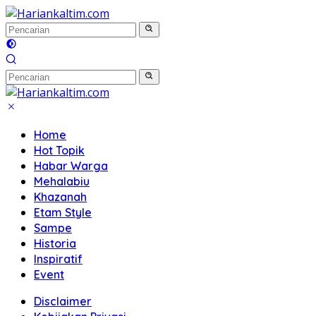
Langsung
ke
konten
Home
Hot Topik
Habar Warga
Mehalabiu
Khazanah
Etam Style
Sampe
Historia
Inspiratif
Event
Disclaimer