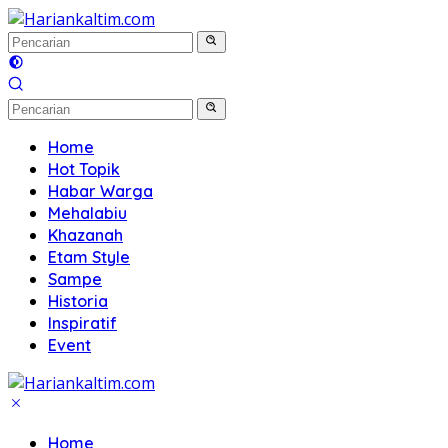
Langsung
ke
konten
Home
Hot Topik
Habar Warga
Mehalabiu
Khazanah
Etam Style
Sampe
Historia
Inspiratif
Event
Home