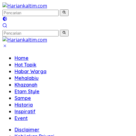
Langsung
ke
konten
Home
Hot Topik
Habar Warga
Mehalabiu
Khazanah
Etam Style
Sampe
Historia
Inspiratif
Event
Disclaimer