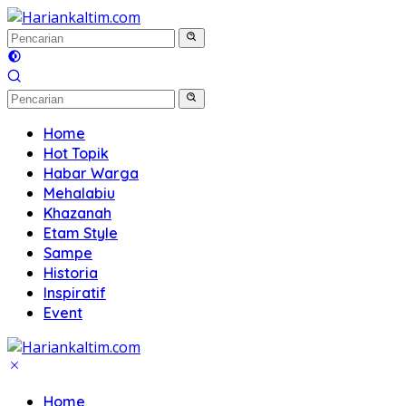
Langsung
ke
konten
Home
Hot Topik
Habar Warga
Mehalabiu
Khazanah
Etam Style
Sampe
Historia
Inspiratif
Event
Home