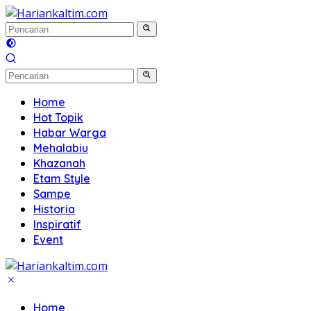
Langsung
ke
konten
Home
Hot Topik
Habar Warga
Mehalabiu
Khazanah
Etam Style
Sampe
Historia
Inspiratif
Event
Home