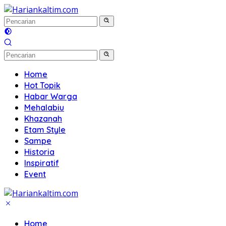
Langsung
ke
konten
Home
Hot Topik
Habar Warga
Mehalabiu
Khazanah
Etam Style
Sampe
Historia
Inspiratif
Event
Home