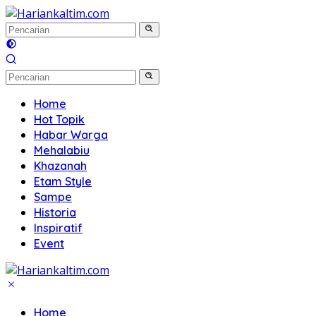
Langsung
ke
konten
Home
Hot Topik
Habar Warga
Mehalabiu
Khazanah
Etam Style
Sampe
Historia
Inspiratif
Event
Home