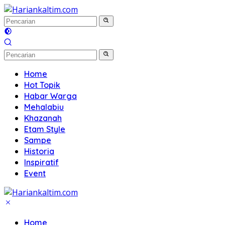
Langsung
ke
konten
Home
Hot Topik
Habar Warga
Mehalabiu
Khazanah
Etam Style
Sampe
Historia
Inspiratif
Event
Home