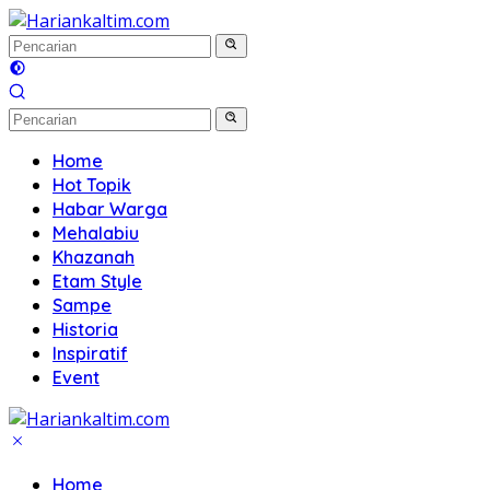
Langsung
ke
konten
Home
Hot Topik
Habar Warga
Mehalabiu
Khazanah
Etam Style
Sampe
Historia
Inspiratif
Event
Home