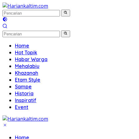
Langsung
ke
konten
Home
Hot Topik
Habar Warga
Mehalabiu
Khazanah
Etam Style
Sampe
Historia
Inspiratif
Event
Home