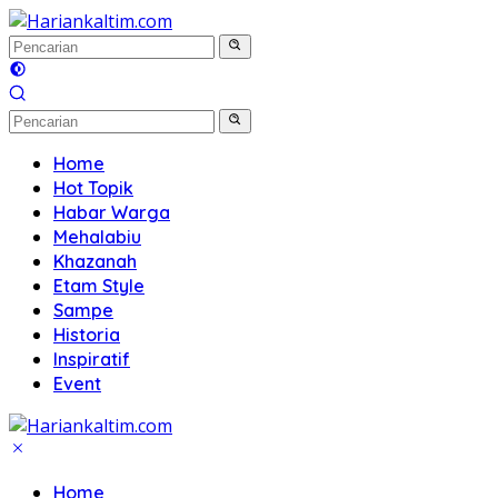
Langsung
ke
konten
Home
Hot Topik
Habar Warga
Mehalabiu
Khazanah
Etam Style
Sampe
Historia
Inspiratif
Event
Home