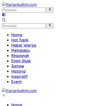
Langsung
ke
konten
Home
Hot Topik
Habar Warga
Mehalabiu
Khazanah
Etam Style
Sampe
Historia
Inspiratif
Event
Home