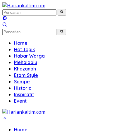
Langsung
ke
konten
Home
Hot Topik
Habar Warga
Mehalabiu
Khazanah
Etam Style
Sampe
Historia
Inspiratif
Event
Home