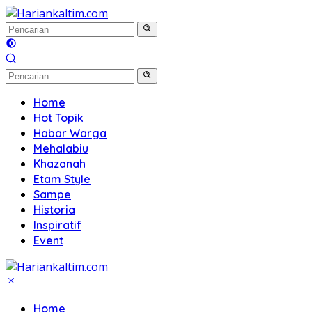
Langsung
ke
konten
Home
Hot Topik
Habar Warga
Mehalabiu
Khazanah
Etam Style
Sampe
Historia
Inspiratif
Event
Home