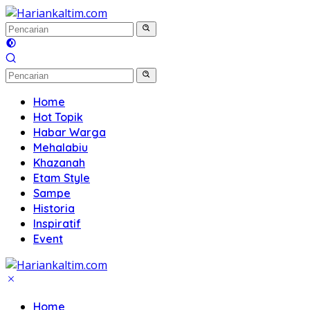
Langsung
ke
konten
Home
Hot Topik
Habar Warga
Mehalabiu
Khazanah
Etam Style
Sampe
Historia
Inspiratif
Event
Home