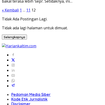
bakal terasa lebih ‘sepi’. Setidaknya, ini…
Paginasi
« Kembali
1
…
11
12
pos
Tidak Ada Postingan Lagi.
Tidak ada lagi halaman untuk dimuat.
Selengkapnya
Pedoman Media Siber
Kode Etik Jurnalistik
Disclaimer