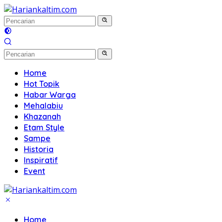
Langsung
ke
konten
Home
Hot Topik
Habar Warga
Mehalabiu
Khazanah
Etam Style
Sampe
Historia
Inspiratif
Event
Home