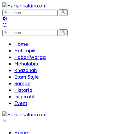
Langsung
ke
konten
Home
Hot Topik
Habar Warga
Mehalabiu
Khazanah
Etam Style
Sampe
Historia
Inspiratif
Event
Home