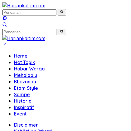
Langsung
ke
konten
Home
Hot Topik
Habar Warga
Mehalabiu
Khazanah
Etam Style
Sampe
Historia
Inspiratif
Event
Disclaimer