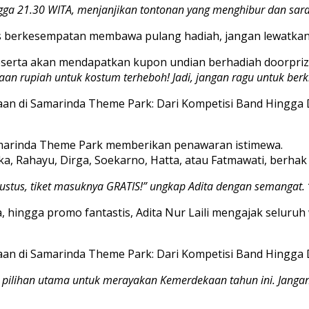
ingga 21.30 WITA, menjanjikan tontonan yang menghibur dan sar
gus berkesempatan membawa pulang hadiah, jangan lewatka
serta akan mendapatkan kupon undian berhadiah doorprize 
taan rupiah untuk kostum terheboh! Jadi, jangan ragu untuk berk
amarinda Theme Park memberikan penawaran istimewa.
ka, Rahayu, Dirga, Soekarno, Hatta, atau Fatmawati, berha
Agustus, tiket masuknya GRATIS!” ungkap Adita dengan semangat.
a, hingga promo fantastis, Adita Nur Laili mengajak selu
 pilihan utama untuk merayakan Kemerdekaan tahun ini. Janga