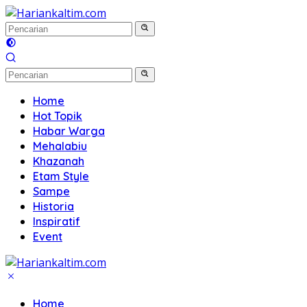
Langsung
ke
konten
Home
Hot Topik
Habar Warga
Mehalabiu
Khazanah
Etam Style
Sampe
Historia
Inspiratif
Event
Home