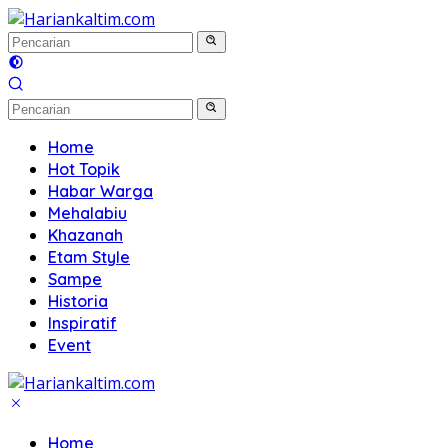
Langsung
ke
konten
Home
Hot Topik
Habar Warga
Mehalabiu
Khazanah
Etam Style
Sampe
Historia
Inspiratif
Event
Home