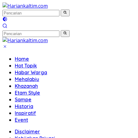
Langsung
ke
konten
Home
Hot Topik
Habar Warga
Mehalabiu
Khazanah
Etam Style
Sampe
Historia
Inspiratif
Event
Disclaimer