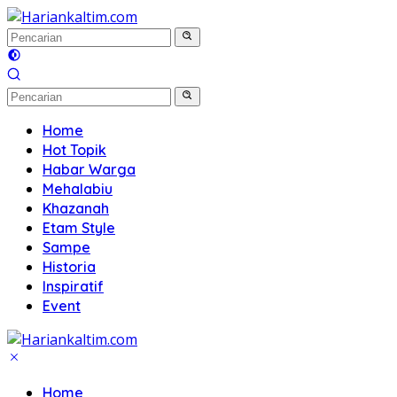
Langsung
ke
konten
Home
Hot Topik
Habar Warga
Mehalabiu
Khazanah
Etam Style
Sampe
Historia
Inspiratif
Event
Home