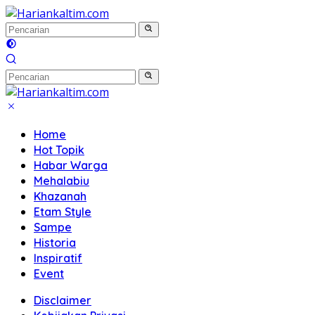
Langsung
ke
konten
Home
Hot Topik
Habar Warga
Mehalabiu
Khazanah
Etam Style
Sampe
Historia
Inspiratif
Event
Disclaimer