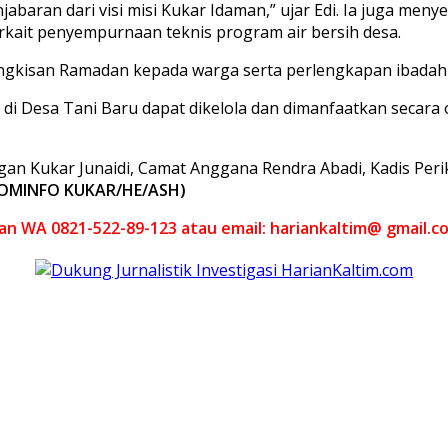
jabaran dari visi misi Kukar Idaman,” ujar Edi. Ia juga me
kait penyempurnaan teknis program air bersih desa.
ngkisan Ramadan kepada warga serta perlengkapan ibadah 
i di Desa Tani Baru dapat dikelola dan dimanfaatkan secar
gan Kukar Junaidi, Camat Anggana Rendra Abadi, Kadis Perik
KOMINFO KUKAR/HE/ASH)
akan WA 0821-522-89-123 atau email: hariankaltim@ gmail.c