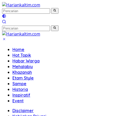
Langsung
ke
konten
Home
Hot Topik
Habar Warga
Mehalabiu
Khazanah
Etam Style
Sampe
Historia
Inspiratif
Event
Disclaimer