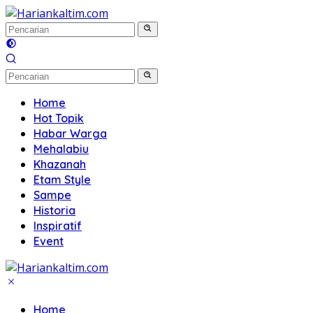
Langsung
ke
konten
Home
Hot Topik
Habar Warga
Mehalabiu
Khazanah
Etam Style
Sampe
Historia
Inspiratif
Event
Home