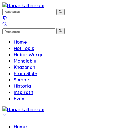
Langsung
ke
konten
Home
Hot Topik
Habar Warga
Mehalabiu
Khazanah
Etam Style
Sampe
Historia
Inspiratif
Event
Home