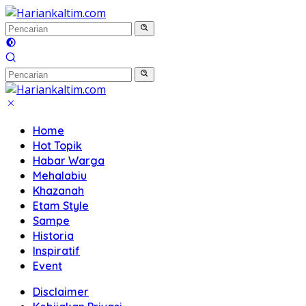
Langsung
ke
konten
Home
Hot Topik
Habar Warga
Mehalabiu
Khazanah
Etam Style
Sampe
Historia
Inspiratif
Event
Disclaimer