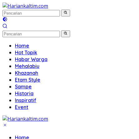
Langsung
ke
konten
Home
Hot Topik
Habar Warga
Mehalabiu
Khazanah
Etam Style
Sampe
Historia
Inspiratif
Event
Home