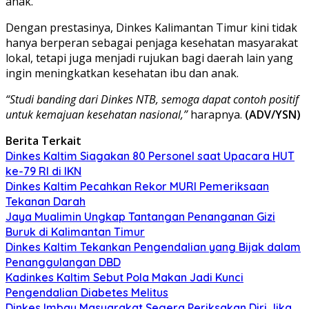
anak.
Dengan prestasinya, Dinkes Kalimantan Timur kini tidak
hanya berperan sebagai penjaga kesehatan masyarakat
lokal, tetapi juga menjadi rujukan bagi daerah lain yang
ingin meningkatkan kesehatan ibu dan anak.
“Studi banding dari Dinkes NTB, semoga dapat contoh positif
untuk kemajuan kesehatan nasional,”
harapnya.
(ADV/YSN)
Berita Terkait
Dinkes Kaltim Siagakan 80 Personel saat Upacara HUT
ke-79 RI di IKN
Dinkes Kaltim Pecahkan Rekor MURI Pemeriksaan
Tekanan Darah
Jaya Mualimin Ungkap Tantangan Penanganan Gizi
Buruk di Kalimantan Timur
Dinkes Kaltim Tekankan Pengendalian yang Bijak dalam
Penanggulangan DBD
Kadinkes Kaltim Sebut Pola Makan Jadi Kunci
Pengendalian Diabetes Melitus
Dinkes Imbau Masyarakat Segera Periksakan Diri Jika