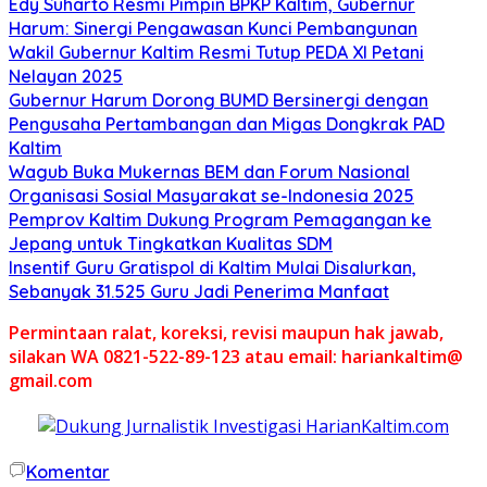
Edy Suharto Resmi Pimpin BPKP Kaltim, Gubernur
Harum: Sinergi Pengawasan Kunci Pembangunan
Wakil Gubernur Kaltim Resmi Tutup PEDA XI Petani
Nelayan 2025
Gubernur Harum Dorong BUMD Bersinergi dengan
Pengusaha Pertambangan dan Migas Dongkrak PAD
Kaltim
Wagub Buka Mukernas BEM dan Forum Nasional
Organisasi Sosial Masyarakat se-Indonesia 2025
Pemprov Kaltim Dukung Program Pemagangan ke
Jepang untuk Tingkatkan Kualitas SDM
Insentif Guru Gratispol di Kaltim Mulai Disalurkan,
Sebanyak 31.525 Guru Jadi Penerima Manfaat
Permintaan ralat, koreksi, revisi maupun hak jawab,
silakan WA 0821-522-89-123 atau email: hariankaltim@
gmail.com
Komentar