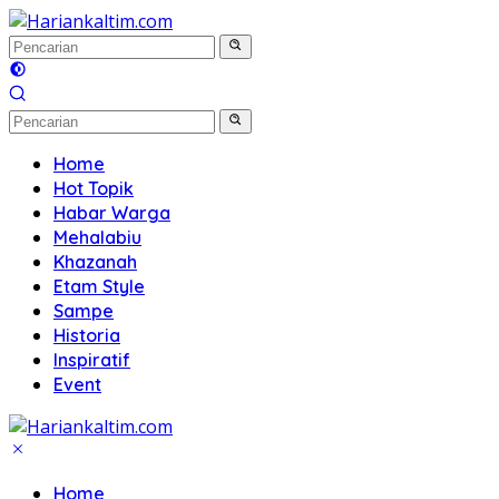
Langsung
ke
konten
Home
Hot Topik
Habar Warga
Mehalabiu
Khazanah
Etam Style
Sampe
Historia
Inspiratif
Event
Home