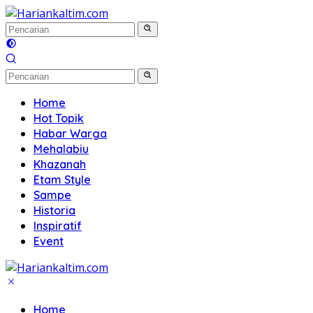
Langsung
ke
konten
Home
Hot Topik
Habar Warga
Mehalabiu
Khazanah
Etam Style
Sampe
Historia
Inspiratif
Event
Home