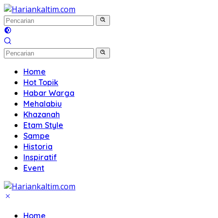
Langsung
ke
konten
Home
Hot Topik
Habar Warga
Mehalabiu
Khazanah
Etam Style
Sampe
Historia
Inspiratif
Event
Home