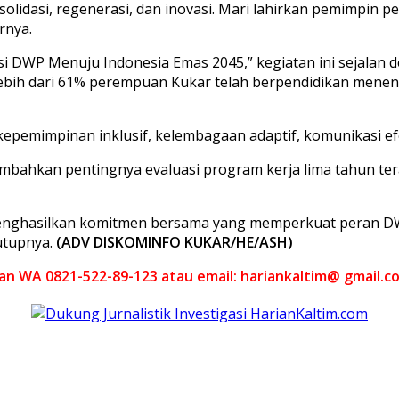
olidasi, regenerasi, dan inovasi. Mari lahirkan pemimpin
rnya.
DWP Menuju Indonesia Emas 2045,” kegiatan ini sejalan den
ebih dari 61% perempuan Kukar telah berpendidikan menen
mimpinan inklusif, kelembagaan adaptif, komunikasi efekti
ahkan pentingnya evaluasi program kerja lima tahun tera
enghasilkan komitmen bersama yang memperkuat peran 
utupnya.
(ADV DISKOMINFO KUKAR/HE/ASH)
akan WA 0821-522-89-123 atau email: hariankaltim@ gmail.c