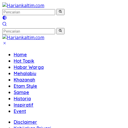
Langsung
ke
konten
Home
Hot Topik
Habar Warga
Mehalabiu
Khazanah
Etam Style
Sampe
Historia
Inspiratif
Event
Disclaimer