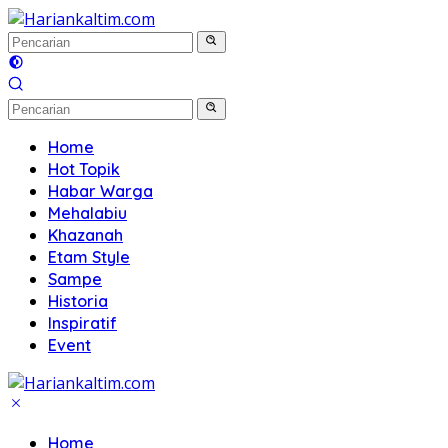
Langsung
ke
konten
Home
Hot Topik
Habar Warga
Mehalabiu
Khazanah
Etam Style
Sampe
Historia
Inspiratif
Event
Home