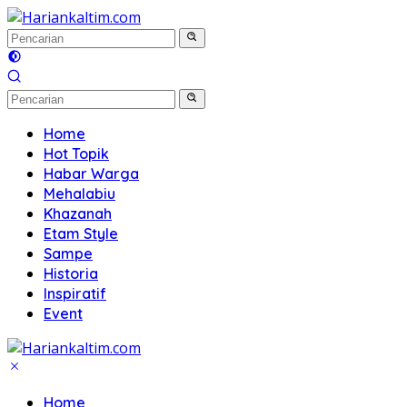
Langsung
ke
konten
Home
Hot Topik
Habar Warga
Mehalabiu
Khazanah
Etam Style
Sampe
Historia
Inspiratif
Event
Home