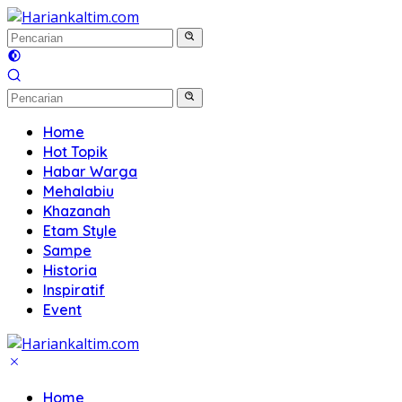
Langsung
ke
konten
Home
Hot Topik
Habar Warga
Mehalabiu
Khazanah
Etam Style
Sampe
Historia
Inspiratif
Event
Home