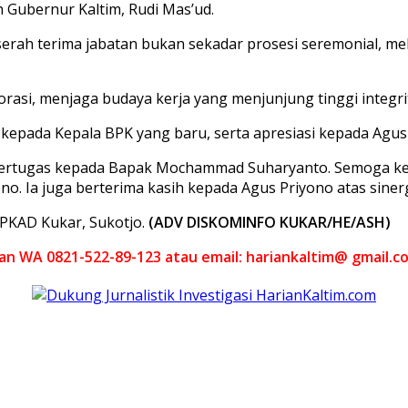
h Gubernur Kaltim, Rudi Mas’ud.
ah terima jabatan bukan sekadar prosesi seremonial, me
i, menjaga budaya kerja yang menjunjung tinggi integrita
ada Kepala BPK yang baru, serta apresiasi kepada Agus Pr
bertugas kepada Bapak Mochammad Suharyanto. Semoga k
 Ia juga berterima kasih kepada Agus Priyono atas sinergi
BPKAD Kukar, Sukotjo.
(ADV DISKOMINFO KUKAR/HE/ASH)
akan WA 0821-522-89-123 atau email: hariankaltim@ gmail.c