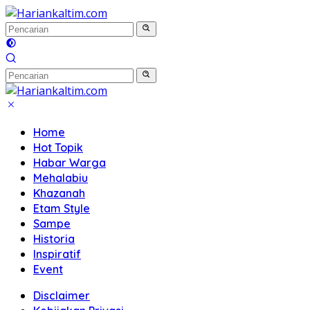
Langsung
ke
konten
Home
Hot Topik
Habar Warga
Mehalabiu
Khazanah
Etam Style
Sampe
Historia
Inspiratif
Event
Disclaimer