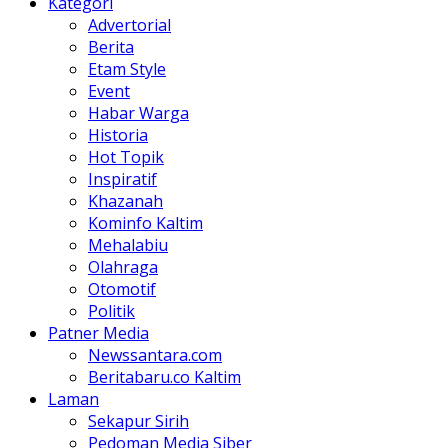
Kategori
Advertorial
Berita
Etam Style
Event
Habar Warga
Historia
Hot Topik
Inspiratif
Khazanah
Kominfo Kaltim
Mehalabiu
Olahraga
Otomotif
Politik
Patner Media
Newssantara.com
Beritabaru.co Kaltim
Laman
Sekapur Sirih
Pedoman Media Siber