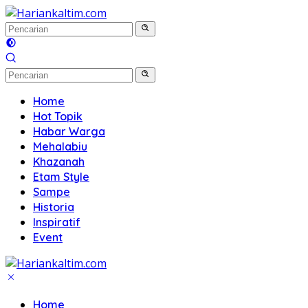
Langsung
ke
konten
Home
Hot Topik
Habar Warga
Mehalabiu
Khazanah
Etam Style
Sampe
Historia
Inspiratif
Event
Home