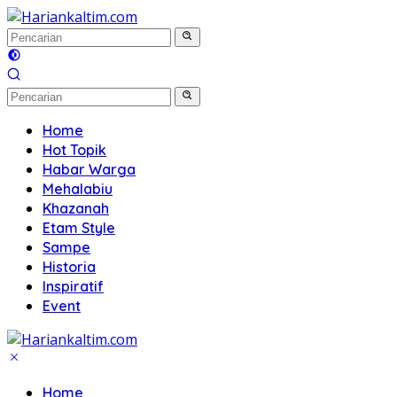
Langsung
ke
konten
Home
Hot Topik
Habar Warga
Mehalabiu
Khazanah
Etam Style
Sampe
Historia
Inspiratif
Event
Home