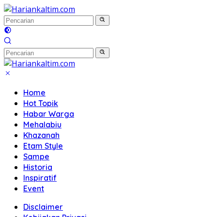
Langsung
ke
konten
Home
Hot Topik
Habar Warga
Mehalabiu
Khazanah
Etam Style
Sampe
Historia
Inspiratif
Event
Disclaimer