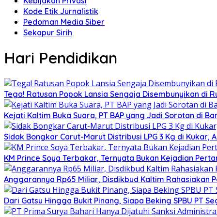
Kebijakan Privasi
Kode Etik Jurnalistik
Pedoman Media Siber
Sekapur Sirih
Hari Pendidikan
Tega! Ratusan Popok Lansia Sengaja Disembunyikan di R
Kejati Kaltim Buka Suara, PT BAP yang Jadi Sorotan di Bank
Sidak Bongkar Carut-Marut Distribusi LPG 3 Kg di Kukar, 
KM Prince Soya Terbakar, Ternyata Bukan Kejadian Pert
Anggarannya Rp65 Miliar, Disdikbud Kaltim Rahasiakan
Dari Gatsu Hingga Bukit Pinang, Siapa Beking SPBU PT Se