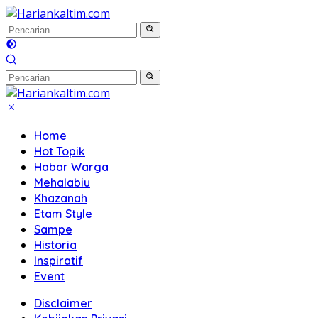
Langsung
ke
konten
Home
Hot Topik
Habar Warga
Mehalabiu
Khazanah
Etam Style
Sampe
Historia
Inspiratif
Event
Disclaimer