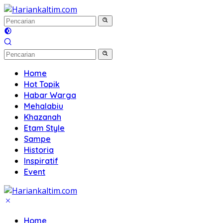
Langsung
ke
konten
Home
Hot Topik
Habar Warga
Mehalabiu
Khazanah
Etam Style
Sampe
Historia
Inspiratif
Event
Home