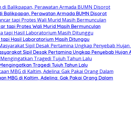
 di Balikpapan, Perawatan Armada BUMN Disorot
car tapi Protes Wali Murid Masih Bermunculan
tapi Hasil Laboratorium Masih Ditunggu
yarakat Sipil Desak Pertamina Ungkap Penyebab Hujan A
Mengingatkan Tragedi Tujuh Tahun Lalu
aan MBG di Kaltim, Adelina: Gak Pakai Orang Dalam