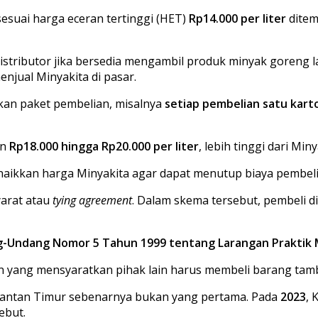
sesuai harga eceran tertinggi (HET)
Rp14.000 per liter
ditem
stributor jika bersedia mengambil produk minyak goreng 
jual Minyakita di pasar.
an paket pembelian, misalnya
setiap pembelian satu karto
an
Rp18.000 hingga Rp20.000 per liter
, lebih tinggi dari Miny
aikkan harga Minyakita agar dapat menutup biaya pembel
yarat atau
tying agreement
. Dalam skema tersebut, pembeli 
ng-Undang Nomor 5 Tahun 1999 tentang Larangan Praktik 
an yang mensyaratkan pihak lain harus membeli barang ta
limantan Timur sebenarnya bukan yang pertama. Pada
2023
, 
ebut.