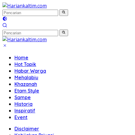
Langsung
ke
konten
Home
Hot Topik
Habar Warga
Mehalabiu
Khazanah
Etam Style
Sampe
Historia
Inspiratif
Event
Disclaimer