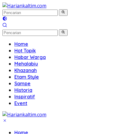
Langsung
ke
konten
Home
Hot Topik
Habar Warga
Mehalabiu
Khazanah
Etam Style
Sampe
Historia
Inspiratif
Event
Home