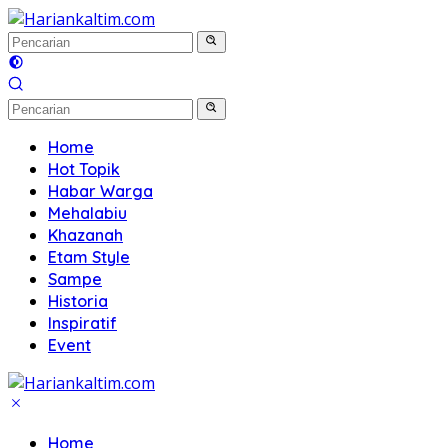
Langsung
ke
konten
Home
Hot Topik
Habar Warga
Mehalabiu
Khazanah
Etam Style
Sampe
Historia
Inspiratif
Event
Home