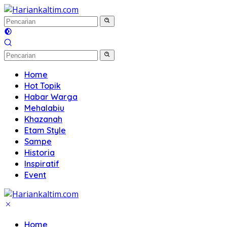
Langsung
ke
konten
Home
Hot Topik
Habar Warga
Mehalabiu
Khazanah
Etam Style
Sampe
Historia
Inspiratif
Event
Home